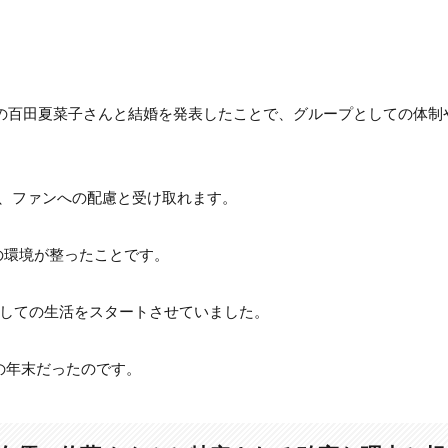
怪演と評価
せた「完璧なライバル」の苦悩
ーZの百田夏菜子さんと結婚を発表したことで、グループとしての体制
はなぜ？「二宮方式」と呼ばれるプロの撤退戦術とは
意味
、ファンへの配慮と受け取れます。
由はなぜ？デジタルタトゥーを消し去る覚悟の表れか
の環境が整ったことです。
ット
としての生活をスタートさせていました。
・大学はどこ？芸能活動と学業の両立について
の年末だったのです。
動への専念
八先生から始まったキャリアと何が凄かったのか