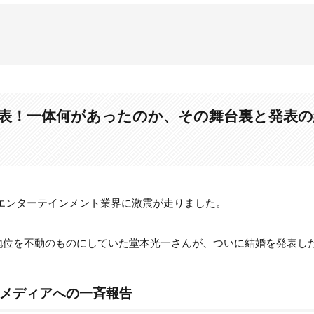
体何があったのか、その舞台裏と発表の経緯を徹底解説
ブとメディアへの一斉報告
を発表！一体何があったのか、その舞台裏と発表
た3つの大きな理由
佐藤めぐみと特定される確実な理由と根拠
真実
日、エンターテインメント業界に激震が走りました。
定的な証拠
地位を不動のものにしていた堂本光一さんが、ついに結婚を発表し
極秘妊娠説や出産予定日の噂を徹底検証
能性
ラブとメディアへの一斉報告