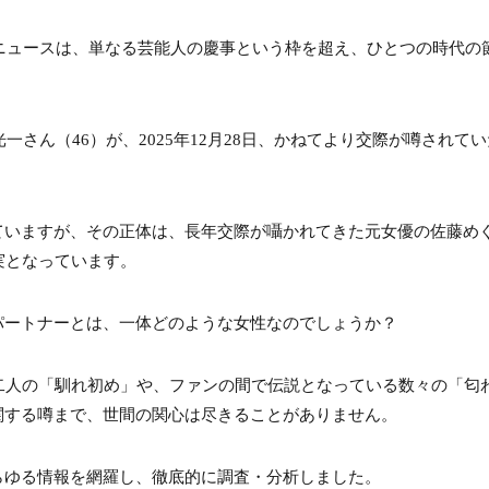
グニュースは、単なる芸能人の慶事という枠を超え、ひとつの時代の
堂本光一さん（46）が、2025年12月28日、かねてより交際が噂されて
ていますが、その正体は、長年交際が囁かれてきた元女優の佐藤め
実となっています。
パートナーとは、一体どのような女性なのでしょうか？
二人の「馴れ初め」や、ファンの間で伝説となっている数々の「匂
関する噂まで、世間の関心は尽きることがありません。
らゆる情報を網羅し、徹底的に調査・分析しました。