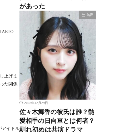
があった
熱愛
ARTO
し上げま
った関係
2025年12月29日
佐々木舞香の彼氏は誰？熱
愛相手の日向亘とは何者？
がアイドル
馴れ初めは共演ドラマ