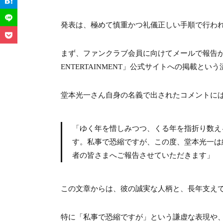
3-2.
3-2. 引退理由と妊娠の関連性についての
発表は、極めて慎重かつ礼儀正しい手順で行わ
4.
4. 堂本光一と佐藤めぐみの二人の間に
4-1.
4-1. 12年の交際期間と「隠し子説」の矛
まず、ファンクラブ会員に向けてメールで報告がな
ENTERTAINMENT」公式サイトへの掲載とい
4-2.
4-2. SNSや生活スタイルから見る子供
堂本光一さん自身の名義で出されたコメントに
5.
5. 運命の出会い・馴れ初めとは？いつか
5-1.
5-1. 2009年・2010年『Endless SHOC
「ゆく年を惜しみつつ、くる年を指折り数え
す。私事で恐縮ですが、この度、堂本光一は
5-2.
5-2. 座長・光一を支えた「裏番長」エピ
者の皆さまへご報告させていただきます」
6.
6. 二人の共演作品は何？伝説のミュージカル
この文章からは、彼の誠実な人柄と、長年支え
6-1.
6-1. 日本演劇界の金字塔『Endless SH
6-2.
6-2. ヒロイン・リカ役が持つ特別な意味
特に「私事で恐縮ですが」という謙虚な表現や