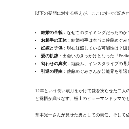
以下の疑問に対する答えが、ここにすべて記さ
結婚の全貌
：なぜこのタイミングだったのか
お相手の正体
：結婚相手は本当に佐藤めぐみ
妊娠と子供
：現在妊娠している可能性は？隠
愛の軌跡
：出会いのきっかけとなった『Endle
匂わせの真実
：縦読み、インスタライブの背
引退の理由
：佐藤めぐみさんが芸能界を引退
12年という長い歳月をかけて愛を実らせた二人
と覚悟が織りなす、極上のヒューマンドラマで
堂本光一さんが見せた男としての責任、そして