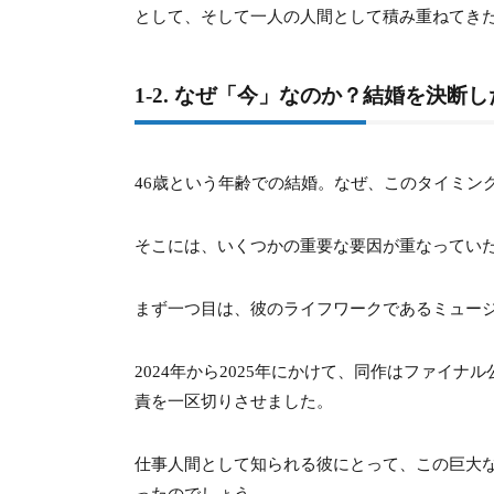
として、そして一人の人間として積み重ねてき
7.
7. 堂本光一と佐藤めぐみの「匂わせ画
1-2. なぜ「今」なのか？結婚を決断
7-1.
7-1. 伝説となった「縦読み」メッセージ
7-2.
7-2. インスタライブ背景の一致と「鉄鍋
46歳という年齢での結婚。なぜ、このタイミン
8.
8. 堂本光一と佐藤めぐみの相性や占い
そこには、いくつかの重要な要因が重なってい
8-1.
8-1. 星ひとみによる鑑定と「2025年」
まず一つ目は、彼のライフワークであるミュージカル
9.
9. 佐藤めぐみの実家はどこ？生い立ち
9-1.
9-1. 東京都出身、13歳での運命のスカウ
2024年から2025年にかけて、同作はファイ
責を一区切りさせました。
10.
10. 佐藤めぐみの代表出演ドラマは
仕事人間として知られる彼にとって、この巨大
10-1.
10-1. 国民的ドラマ『3年B組金八先
ったのでしょう。