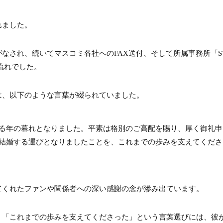
考察
れました。
子供はいる？隠し子疑惑の真相に迫る
盾
され、続いてマスコミ各社へのFAX送付、そして所属事務所「ST
う流れでした。
の不在証明
は、以下のような言葉が綴られていました。
ら交際していたのか12年の愛の軌跡
K』での共演
る年の暮れとなりました。平素は格別のご高配を賜り、厚く御礼申
結婚する運びとなりましたことを、これまでの歩みを支えてくださ
ソード
『Endless SHOCK』とはどんな舞台なのか
てくれたファンや関係者への深い感謝の念が滲み出ています。
OCK』の凄まじさ
、「これまでの歩みを支えてくださった」という言葉選びには、彼