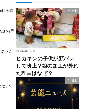
節目を感
炎上
いたお相手
ぐみさん
2026年1月1日
ヒカキンの子供が顔バレ
して炎上？娘の加工が外れ
た理由はなぜ？
炎上
わせ」の