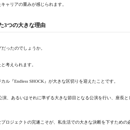
たキャリアの重みが感じられます。
像」が話題？縦読みやインスタライブの真相
した3つの大きな理由
の衝撃
」の謎
グだったのでしょうか。
とは？星ひとみの予言が的中したと噂の理由
たと考えられます。
の意味
『Endless SHOCK』が大きな区切りを迎えたことです。
とは？東京都出身の彼女のルーツを探る
ト
ナル公演、あるいはそれに準ずる大きな節目となる公演を行い、座長と
何？『花より男子』の桜子役で何役を演じたのか詳細解説
なプロジェクトの完遂こそが、私生活での大きな決断を下すための
生』での鮮烈デビュー