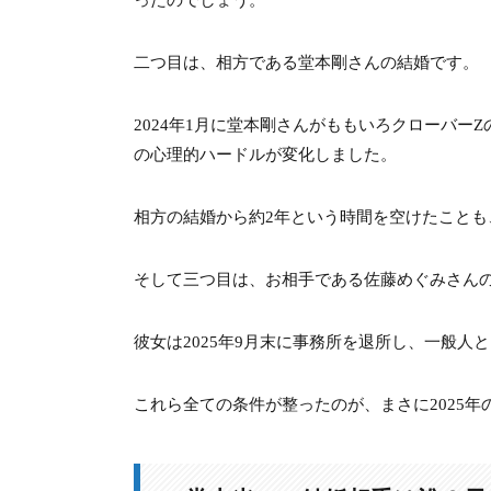
10-2.
10-2. 『花より男子』三条桜子役での
二つ目は、相方である堂本剛さんの結婚です。
10-3.
10-3. 朝ドラ『ちりとてちん』で見
2024年1月に堂本剛さんがももいろクローバ
11.
11. 佐藤めぐみが芸能界引退した理由
の心理的ハードルが変化しました。
11-1.
11-1. 「一般女性」になることの戦略的
相方の結婚から約2年という時間を空けたことも
12.
12. 佐藤めぐみがインスタ削除した理
そして三つ目は、お相手である佐藤めぐみさん
12-1.
12-1. 過去の情報の消去と未来へのリセ
彼女は2025年9月末に事務所を退所し、一般人
13.
13. 佐藤めぐみの学歴とは？出身高校
これら全ての条件が整ったのが、まさに2025年
13-1.
13-1. 東京都立八潮高等学校と芸能活
14.
14. 佐藤めぐみは若い頃何してた？金