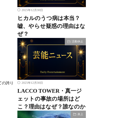
2025年12月30日
ヒカルのうつ病は本当？
嘘、やらせ疑惑の理由はな
ぜ？
活動休止
ての誇り
2025年12月30日
LACCO TOWER・真一ジ
ェットの事故の場所はど
こ？理由はなぜ？誰なのか
炎上