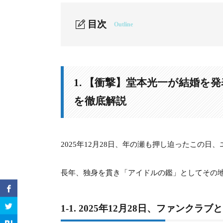
目次
Outline
1.
1. 【衝撃】堂本光一が結婚を発表！一
1-1.
1-1. 2025年12月28日、ファンクラ
1. 【衝撃】堂本光一が結婚
1-2.
1-2. なぜ「今」なのか？結婚を決断し
を徹底解説
2.
2. 堂本光一の結婚相手は誰？元女優・
2-1.
2-1. 「一般女性」という表現の裏にある
2025年12月28日、年の瀬も押し迫ったこの
2-2.
2-2. 年齢、経歴、状況の一致が示す決
長年、独身を貫き「アイドルの鑑」としてその
3.
3. 佐藤めぐみは現在妊娠してるのか？
3-1.
3-1. メディア報道から読み解く妊娠の可
1-1. 2025年12月28日、ファンク