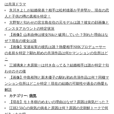
は共演ドラマ
氷川きよしが結婚発表？相手は松村雄基か平井堅か、現在の恋
人と子供の噂の真相を特定！
大野智と匂わせの宮古島在住の元モデルは誰？彼女の顔画像と
インスタアカウントの特定状況
【画像】山本由伸は彼女Nikiと破局していた？別れた理由はな
ぜ？現在の彼女は誰
【画像】安達祐実の彼氏は誰？熱愛相手NHKプロデューサー
の名前を特定？馴れ初めの共演作品は何かマンションの住所はど
こ
三浦璃来と木原龍一は付き合ってる？結婚相手は誰か特定？匂
わせのその後
【画像】中島裕翔と新木優子の馴れ初め共演作品は何？同棲マ
ンション住所はどこか特定！現在の結婚の可能性や過去の熱愛も
解説
カテゴリー:
病気
【現在】モト冬樹のめまいの理由はなぜ？原因は病気だった？
江頭2:50心の病気の病名と原因は何？原因の北朝鮮トークで何