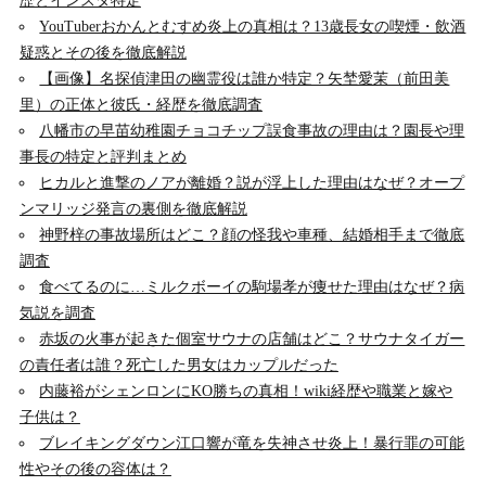
歴とインスタ特定
YouTuberおかんとむすめ炎上の真相は？13歳長女の喫煙・飲酒
疑惑とその後を徹底解説
【画像】名探偵津田の幽霊役は誰か特定？矢埜愛茉（前田美
里）の正体と彼氏・経歴を徹底調査
八幡市の早苗幼稚園チョコチップ誤食事故の理由は？園長や理
事長の特定と評判まとめ
ヒカルと進撃のノアが離婚？説が浮上した理由はなぜ？オープ
ンマリッジ発言の裏側を徹底解説
神野梓の事故場所はどこ？顔の怪我や車種、結婚相手まで徹底
調査
食べてるのに…ミルクボーイの駒場孝が痩せた理由はなぜ？病
気説を調査
赤坂の火事が起きた個室サウナの店舗はどこ？サウナタイガー
の責任者は誰？死亡した男女はカップルだった
内藤裕がシェンロンにKO勝ちの真相！wiki経歴や職業と嫁や
子供は？
ブレイキングダウン江口響が竜を失神させ炎上！暴行罪の可能
性やその後の容体は？