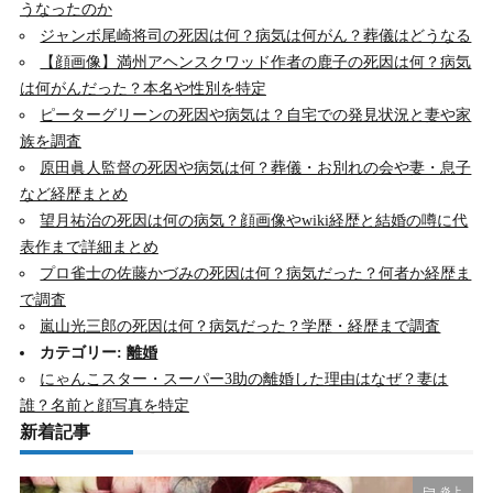
うなったのか
ジャンボ尾崎将司の死因は何？病気は何がん？葬儀はどうなる
【顔画像】満州アヘンスクワッド作者の鹿子の死因は何？病気
は何がんだった？本名や性別を特定
ピーターグリーンの死因や病気は？自宅での発見状況と妻や家
族を調査
原田眞人監督の死因や病気は何？葬儀・お別れの会や妻・息子
など経歴まとめ
望月祐治の死因は何の病気？顔画像やwiki経歴と結婚の噂に代
表作まで詳細まとめ
プロ雀士の佐藤かづみの死因は何？病気だった？何者か経歴ま
で調査
嵐山光三郎の死因は何？病気だった？学歴・経歴まで調査
カテゴリー:
離婚
にゃんこスター・スーパー3助の離婚した理由はなぜ？妻は
誰？名前と顔写真を特定
新着記事
炎上