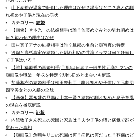
があったか特
山下泰裕が温泉で転倒した理由はなぜ？場所はどこ？妻との馴
れ初めや子供と現在の病状
カテゴリー:
結婚
【画像】堂本光一の結婚相手は誰？佐藤めぐみとの馴れ初めは
何？匂わせの理由はなぜ
田村真子アナの結婚相手は誰？旦那の名前と顔写真の特定
波瑠と高杉真宙が結婚した馴れ初めの共演ドラマは何？妊娠し
て子供はいる？
【誰】福原愛の再婚相手(旦那)は何者？一般男性元商社マンの
顔画像や職業・年収を特定？馴れ初めと出会いも解説
加藤和樹の結婚相手は松田未莉亜！馴れ初めや子供は？元劇団
四季美女との入籍の全貌
【画像】冨永愛の旦那は山本一賢？結婚や馴れ初めと息子章胤
の現在を徹底解説
カテゴリー:
訃報
内館牧子さん死去の死因と家族は？夫や子供の噂と病気で顔が
変わった真相
【顔画像】魚喃キリコの死因は何？病気は何だった？葬儀はど