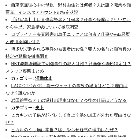
西東京無理心中の母親・野村由佳とは何者？夫は誰？職業や顔
写真、インスタアカウントの特定状況
【顔写真】山口直也容疑者とは何者？仕事や経歴は？生い立ち
から学歴、家族構成について徹底調査
ロブライナー夫妻殺害の息子ニックとは何者？仕事やwiki経歴
と使用薬物は何？
博多駅で刺される事件の被害者は女性？犯人の名前と顔写真の
特定や動機を徹底調査
HKT48劇場施設で刺傷事件の犯人は誰？顔画像や場所特定は？
スタッフ容態まとめ
カテゴリー:
活動休止
LACCO TOWER・真一ジェットの事故の場所はどこ？理由は
なぜ？誰なのか
岩田絵里奈アナの退社の理由はなぜ？今後の仕事はどうなる
カテゴリー:
炎上
ヒカキンの子供が顔バレして炎上？娘の加工が外れた理由はな
ぜ？
ヒカルのうつ病は本当？嘘、やらせ疑惑の理由はなぜ？