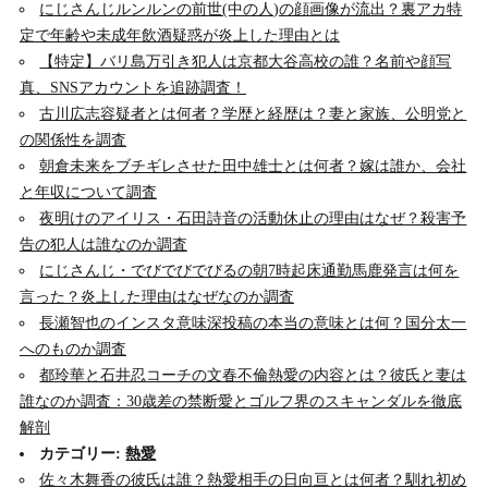
にじさんじルンルンの前世(中の人)の顔画像が流出？裏アカ特
定で年齢や未成年飲酒疑惑が炎上した理由とは
【特定】バリ島万引き犯人は京都大谷高校の誰？名前や顔写
真、SNSアカウントを追跡調査！
古川広志容疑者とは何者？学歴と経歴は？妻と家族、公明党と
の関係性を調査
朝倉未来をブチギレさせた田中雄士とは何者？嫁は誰か、会社
と年収について調査
夜明けのアイリス・石田詩音の活動休止の理由はなぜ？殺害予
告の犯人は誰なのか調査
にじさんじ・でびでびでびるの朝7時起床通勤馬鹿発言は何を
言った？炎上した理由はなぜなのか調査
長瀬智也のインスタ意味深投稿の本当の意味とは何？国分太一
へのものか調査
都玲華と石井忍コーチの文春不倫熱愛の内容とは？彼氏と妻は
誰なのか調査：30歳差の禁断愛とゴルフ界のスキャンダルを徹底
解剖
カテゴリー:
熱愛
佐々木舞香の彼氏は誰？熱愛相手の日向亘とは何者？馴れ初め