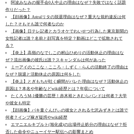
阿波みなみの握手会0人中止の理由はなぜ？失敗ではなく話題
作りだった？
【顔画像】Astralリタの脱退理由はなぜ？重大な規約違反は何
した？そもそも誰で何者なのか
【画像】日テレ記者とカラオケでわいせつ行為した東京新聞の
女性記者は誰？名前と顔写真を特定？動画はどこで拡散されて
る？
【炎上】高嶺のなでしこの籾山ひめりの活動休止の理由はな
ぜ？流出画像の彼氏は誰？スキャンダルは何があった
ミーアイのここな・こころ・しずく・らんの活動終了の理由は
なぜ？脱退と活動休止の原因は何をした
【炎上】とぎもちが吐く瞬間がバレた理由はなぜ？活動休止の
原因は？本名や年齢などwiki経歴とは？年収について
たくろうM-1優勝の芸歴！赤木裕ときむらバンドは何者？大学
や彼女も特定
【顔画像】バキ童ぐんぴぃの彼女とされる七沢みずきとは誰で
何者？インプ稼ぎ疑惑やwiki経歴
エマニエルキプルト(旭化成)の出場停止処分の理由はなぜ？拒
否した命令やニューイヤー駅伝への影響まとめ