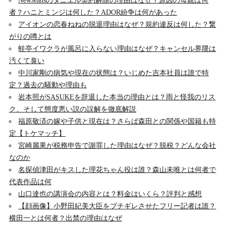
NewJeansのダニエル契約解除の理由はなぜ？原因の母親は何
者？ハニとミンジは何した？ADOR紛争は何があった
アイオンの恋春ねねの脱退理由はなぜ？規約違反は何した？繋
がりの噂とは
蛙亭イワクラが風呂に入らない理由はなぜ？キャンセル界隈は
汚くて臭い
中川家剛の病気や現在の状態は？いじめた吉本社員は誰で特
定？過去の騒動や理由も
岩本照がSASUKEを辞退した本当の理由とは？雨と怪我のリス
ク、そして態度悪い説の誤解を徹底解説
福原敬済の嫁や子供と現在は？さらば森田との関係や国籍も特
定【トケマッチ】
宮崎麗果が税務申告で謝罪した理由はなぜ？脱税？どんな会社
なのか
名探偵津田がキスした理花ちゃん役は誰？森山未唯とは何者で
代表作品は何
山口達也の講演会の内容とは？料金はいくら？評判と感想
【顔画像】小野田紀美大臣をブチギレさせたフリー記者は誰？
横田一とは何者？出禁の理由はなぜ