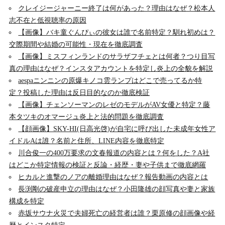
クレイジージャーニー終了は何があった？理由はなぜ？松本人
志不在と低視聴率の原因
【画像】バキ童ぐんぴぃの彼女は誰で名前特定？馴れ初めは？
交際期間や結婚の可能性・現在を徹底調査
【画像】ミスフィンランドのサラザフチェとは何者？つり目写
真の理由はなぜ？インスタアカウントを特定し炎上の全貌を解説
aespaニンニンの原爆キノコ雲ランプはどこで売ってるか特
定？投稿した理由は反日目的なのか徹底検証
【画像】チェンソーマンのレゼのモデルがAV女優と特定？藤
本タツキのオマージュ炎上と法的問題を徹底調査
【顔画像】SKY-HI(日高光啓)が自宅に呼び出した未成年女性ア
イドルAは誰？名前と住所、LINE内容を徹底特定
川合俊一の400万要求の文春報道の内容とは？何をした？A社
はどこか特定情報の検証と反論・経歴・妻や子供まで徹底網羅
ヒカルと進撃のノアの離婚理由はなぜ？報告動画の内容とは
長渕剛の破産申立の理由はなぜ？小田隆雄の顔写真や妻と家族
構成を特定
赤坂サウナ火災で夫婦死亡の経営者は誰？栗原修の顔画像や経